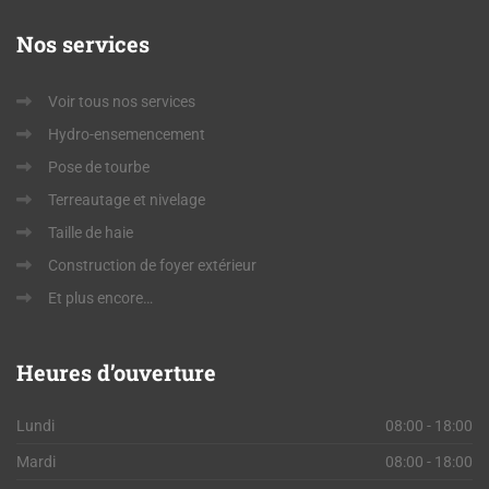
Nos
services
Voir tous nos services
Hydro-ensemencement
Pose de tourbe
Terreautage et nivelage
Taille de haie
Construction de foyer extérieur
Et plus encore…
Heures
d’ouverture
Lundi
08:00 - 18:00
Mardi
08:00 - 18:00