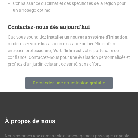
Connaissance du climat et des spécificités de la région pour
un arrosage optimal.
Contactez-nous dès aujourd’hui
Que vous souhaitiez
installer un nouveau système d’irrigation
,
moderniser votre installation existante ou bénéficier d’un
entretien professionnel,
Vert l’Infini
est votre partenaire de
confiance. Contactez-nous pour une évaluation personnalisée et
profitez d’un jardin éclatant de santé, sans effort.
Demandez une soumission gratuite
À
propos de nous
Nous sommes une compagnie d’aménagement paysager capable