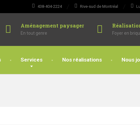
438-404-2224
Rive-sud de Montréal
Lu
Aménagement paysager
Réalisatio
En tout genre
Foyer en briqu
s
Services
Nos réalisations
Nous jo