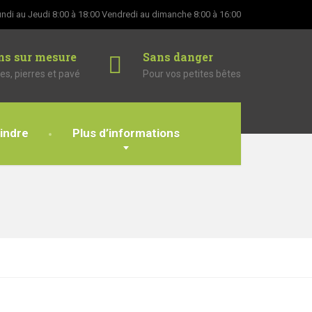
ndi au Jeudi 8:00 à 18:00
Vendredi au dimanche 8:00 à 16:00
ns sur mesure
Sans danger
es, pierres et pavé
Pour vos petites bêtes
indre
Plus d’informations