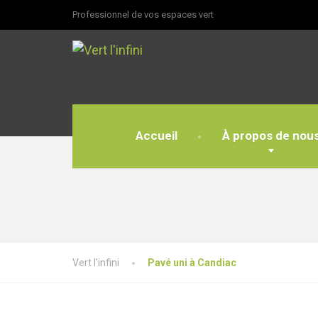
Professionnel de vos espaces vert
Accueil
À propos de nou
Vert l'infini
Pavé uni à Candiac