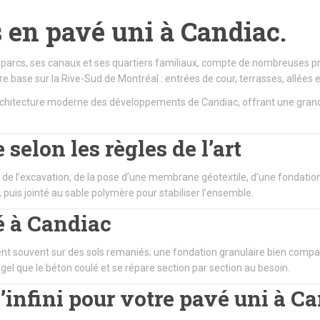
ts en pavé uni à Candiac.
es parcs, ses canaux et ses quartiers familiaux, compte de nombreuses 
s notre base sur la Rive-Sud de Montréal : entrées de cour, terrasses, al
architecture moderne des développements de Candiac, offrant une grand
 selon les règles de l’art
e de l’excavation, de la pose d’une membrane géotextile, d’une fondatio
 puis jointé au sable polymère pour stabiliser l’ensemble.
é à Candiac
 souvent sur des sols remaniés; une fondation granulaire bien compact
 gel que le béton coulé et se répare section par section au besoin.
l’infini pour votre pavé uni à C