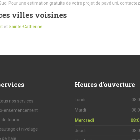
Sud. Pour une estimation gratuite de votre projet de pavé uni, contact
es villes voisines
nt
et
Sainte-Catherine
.
ervices
Heures
d’ouverture
Lundi
08:0
 tous nos services
Mardi
08:0
ro-ensemencement
 de tourbe
Mercredi
08:0
eautage et nivelage
Jeudi
08:0
e de haie