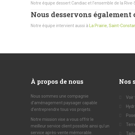
Notre équipe dessert Candiac et l’ensemble de la Rive-
Nous desservons également c
Notre équipe intervient aussi à
La Prairie
,
Saint-Consta
À
propos de nous
Nos
s
Nous sommes une compagnie
Voir
d’aménagement paysager capable
Hyd
d’entreprendre tous vos projets.
Pose
Notre mission vise a vous offrir le
Terr
meilleur service client possible ainsi qu’un
service après-vente mémorable.
Taill