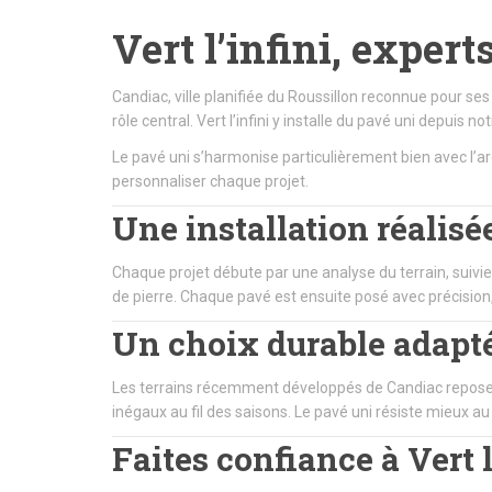
Vert l’infini, exper
Candiac, ville planifiée du Roussillon reconnue pour s
rôle central. Vert l’infini y installe du pavé uni depui
Le pavé uni s’harmonise particulièrement bien avec l’
personnaliser chaque projet.
Une installation réalisée
Chaque projet débute par une analyse du terrain, suivi
de pierre. Chaque pavé est ensuite posé avec précision,
Un choix durable adapt
Les terrains récemment développés de Candiac reposent
inégaux au fil des saisons. Le pavé uni résiste mieux au
Faites confiance à Vert 