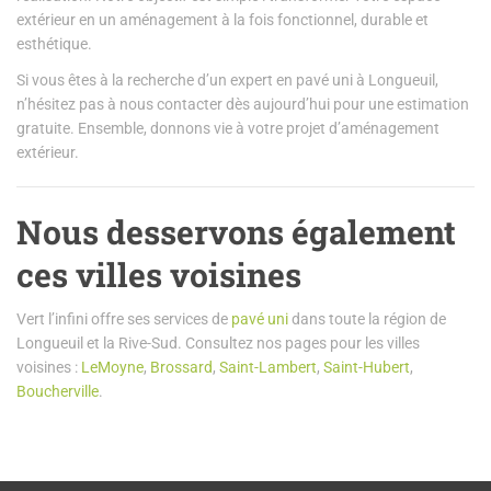
extérieur en un aménagement à la fois fonctionnel, durable et
esthétique.
Si vous êtes à la recherche d’un expert en pavé uni à Longueuil,
n’hésitez pas à nous contacter dès aujourd’hui pour une estimation
gratuite. Ensemble, donnons vie à votre projet d’aménagement
extérieur.
Nous desservons également
ces villes voisines
Vert l’infini offre ses services de
pavé uni
dans toute la région de
Longueuil et la Rive-Sud. Consultez nos pages pour les villes
voisines :
LeMoyne
,
Brossard
,
Saint-Lambert
,
Saint-Hubert
,
Boucherville
.