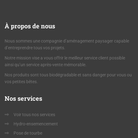
À
propos de nous
Nous sommes une compagnie d’aménagement paysager capable
d’entreprendre tous vos projets.
Notre mission vise a vous offrir le meilleur service client possible
ainsi qu’un service après-vente mémorable.
Nos produits sont tous biodégradable et sans danger pour vous ou
vos petites bêtes.
Nos
services
Voir tous nos services
Hydro-ensemencement
Pose de tourbe