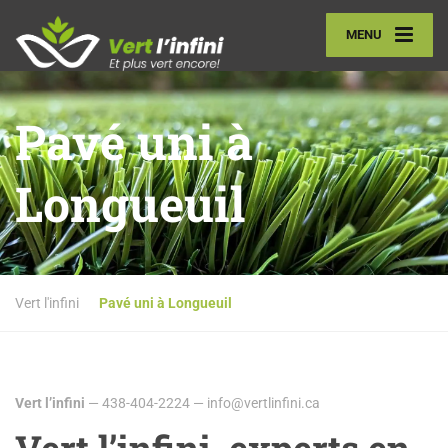
MENU
Pavé uni à
Longueuil
Vert l'infini
Pavé uni à Longueuil
Vert l’infini
— 438-404-2224 — info@vertlinfini.ca
Vert l’infini, experts en