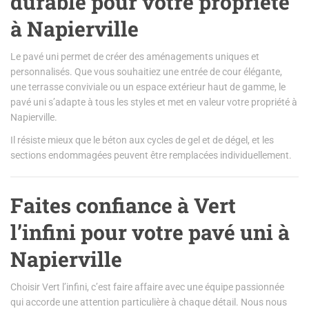
durable pour votre propriété
à Napierville
Le pavé uni permet de créer des aménagements uniques et
personnalisés. Que vous souhaitiez une entrée de cour élégante,
une terrasse conviviale ou un espace extérieur haut de gamme, le
pavé uni s’adapte à tous les styles et met en valeur votre propriété à
Napierville.
Il résiste mieux que le béton aux cycles de gel et de dégel, et les
sections endommagées peuvent être remplacées individuellement.
Faites confiance à Vert
l’infini pour votre pavé uni à
Napierville
Choisir Vert l’infini, c’est faire affaire avec une équipe passionnée
qui accorde une attention particulière à chaque détail. Nous nous