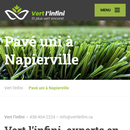
MENU
Pavé uni à
Napierville
Vert l'infini
Pavé uni à Napierville
Vert l’infini
— 438-404-2224 — info@vertlinfini.ca
Vert l’infini, experts en