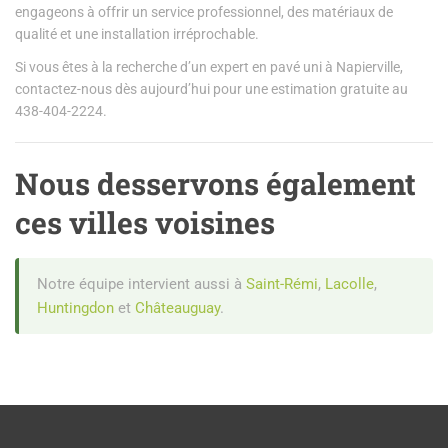
engageons à offrir un service professionnel, des matériaux de
qualité et une installation irréprochable.
Si vous êtes à la recherche d’un expert en pavé uni à Napierville,
contactez-nous dès aujourd’hui pour une estimation gratuite au
438-404-2224.
Nous desservons également
ces villes voisines
Notre équipe intervient aussi à
Saint-Rémi
,
Lacolle
,
Huntingdon
et
Châteauguay
.