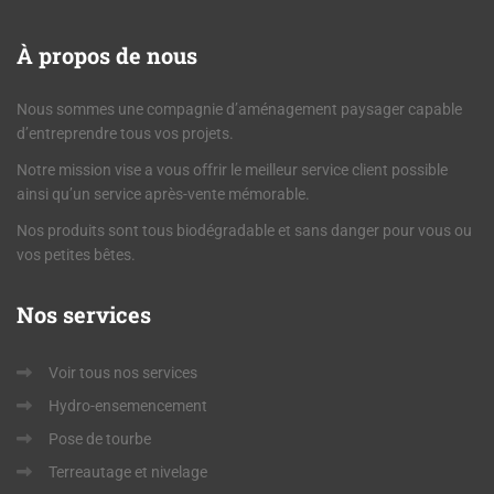
À
propos de nous
Nous sommes une compagnie d’aménagement paysager capable
d’entreprendre tous vos projets.
Notre mission vise a vous offrir le meilleur service client possible
ainsi qu’un service après-vente mémorable.
Nos produits sont tous biodégradable et sans danger pour vous ou
vos petites bêtes.
Nos
services
Voir tous nos services
Hydro-ensemencement
Pose de tourbe
Terreautage et nivelage