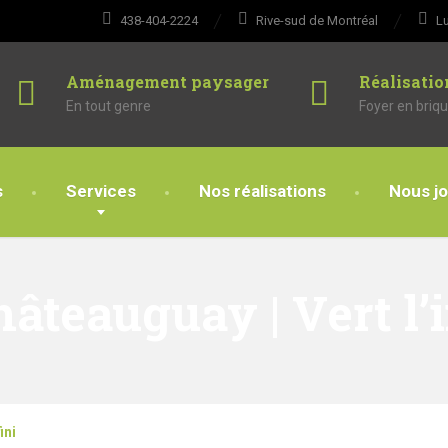
438-404-2224
Rive-sud de Montréal
Lu
Aménagement paysager
Réalisatio
En tout genre
Foyer en briqu
s
Services
Nos réalisations
Nous jo
âteauguay | Vert l’i
ini