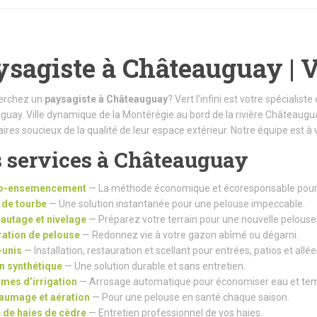
sagiste à Châteauguay | Ve
erchez un
paysagiste à Châteauguay
? Vert l’infini est votre spécial
uay. Ville dynamique de la Montérégie au bord de la rivière Châteaugua
aires soucieux de la qualité de leur espace extérieur. Notre équipe est à 
 services à Châteauguay
o-ensemencement
— La méthode économique et écoresponsable pour é
de tourbe
— Une solution instantanée pour une pelouse impeccable.
autage et nivelage
— Préparez votre terrain pour une nouvelle pelouse
ation de pelouse
— Redonnez vie à votre gazon abîmé ou dégarni.
-unis
— Installation, restauration et scellant pour entrées, patios et allée
 synthétique
— Une solution durable et sans entretien.
mes d’irrigation
— Arrosage automatique pour économiser eau et te
aumage et aération
— Pour une pelouse en santé chaque saison.
e de haies de cèdre
— Entretien professionnel de vos haies.