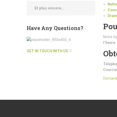
Netto
Et plus encore…
Const
Drain
Pou
Have
Any Questions?
Notre éq
l’heure
.
Obt
GET IN TOUCH WITH US
Télépho
Courriel
Demande