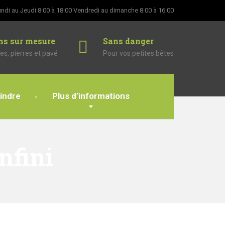
ndi au Jeudi 8:00 à 18:00
Vendredi au dimanche 8:00 à 16:00
ns sur mesure
Sans danger
es, pierres et pavé
Pour vos petites bêtes
indre
Plus d’informations
nfini