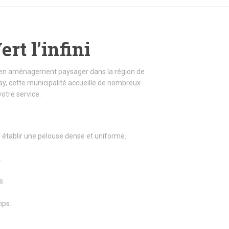
rt l’infini
iste en aménagement paysager dans la région de
y, cette municipalité accueille de nombreux
votre service.
tablir une pelouse dense et uniforme.
.
s.
mps.