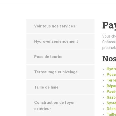
Pay
Voir tous nos services
Vous ch
Hydro-ensemencement
Châteaug
propriét
Nos
Pose de tourbe
Hydr
Terreautage et nivelage
Pose 
Terre
Répar
Taille de haie
Pavé
Gazon
Construction de foyer
Systè
extérieur
Déch
Taill