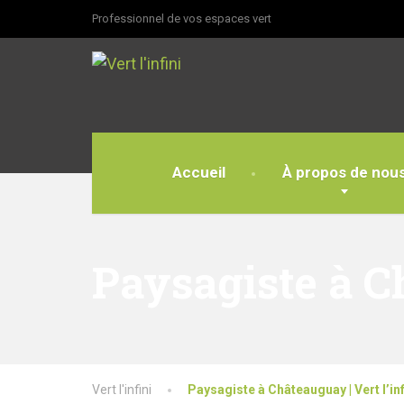
Professionnel de vos espaces vert
Accueil
À propos de nou
Paysagiste à Ch
Vert l'infini
Paysagiste à Châteauguay | Vert l’inf