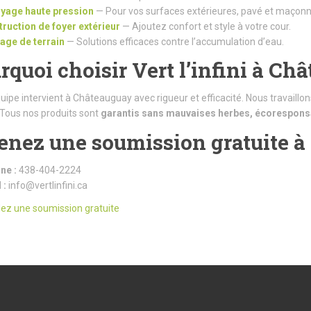
yage haute pression
— Pour vos surfaces extérieures, pavé et maçonn
ruction de foyer extérieur
— Ajoutez confort et style à votre cour.
age de terrain
— Solutions efficaces contre l’accumulation d’eau.
rquoi choisir Vert l’infini à C
uipe intervient à Châteauguay avec rigueur et efficacité. Nous travaillo
 Tous nos produits sont
garantis sans mauvaises herbes, écorespons
enez une soumission gratuite 
ne :
438-404-2224
 :
info@vertlinfini.ca
z une soumission gratuite