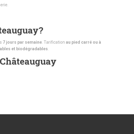
erie.
hâteauguay?
ns
7 jours par semaine
. Tarification
au pied carré ou à
ables et biodégradables
.
à Châteauguay