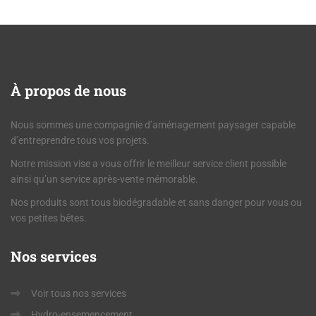
À
propos de nous
Nous sommes une compagnie d’aménagement paysager capable
d’entreprendre tous vos projets.
Notre mission vise a vous offrir le meilleur service client possible
ainsi qu’un service après-vente mémorable.
Nos produits sont tous biodégradable et sans danger pour vous ou
vos petites bêtes.
Nos
services
Voir tous nos services
Hydro-ensemencement