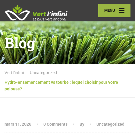
MENU
Blog
Vert l'infini
Uncategorized
Hydro-ensemencement vs tourbe : lequel choisir pour votre
pelouse?
mars 11, 2026
0 Comments
By
Uncategorized