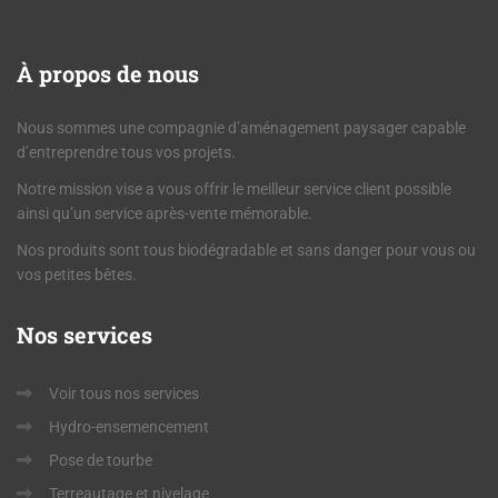
À
propos de nous
Nous sommes une compagnie d’aménagement paysager capable
d’entreprendre tous vos projets.
Notre mission vise a vous offrir le meilleur service client possible
ainsi qu’un service après-vente mémorable.
Nos produits sont tous biodégradable et sans danger pour vous ou
vos petites bêtes.
Nos
services
Voir tous nos services
Hydro-ensemencement
Pose de tourbe
Terreautage et nivelage