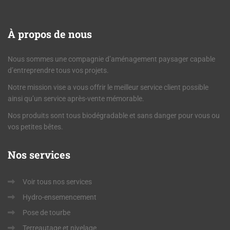
À
propos de nous
Nous sommes une compagnie d’aménagement paysager capable
d’entreprendre tous vos projets.
Notre mission vise a vous offrir le meilleur service client possible
ainsi qu’un service après-vente mémorable.
Nos produits sont tous biodégradable et sans danger pour vous ou
vos petites bêtes.
Nos
services
Voir tous nos services
Hydro-ensemencement
Pose de tourbe
Terreautage et nivelage