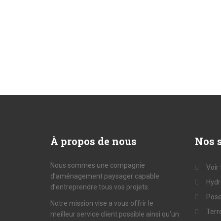
À
propos de nous
Nos
s
Nous sommes une compagnie
Voir
d’aménagement paysager capable
Hyd
d’entreprendre tous vos projets.
Pose
Notre mission vise a vous offrir le
Terr
meilleur service client possible ainsi qu’un