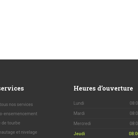
ervices
Heures
d’ouverture
Lundi
08:0
 tous nos services
Mardi
08:0
ro-ensemencement
 de tourbe
Mercredi
08:0
eautage et nivelage
Jeudi
08:0