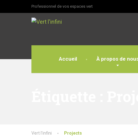
Professionnel de vos espaces vert
Accueil
À propos de nou
Étiquette :
Proj
Vert l'infini
Projects