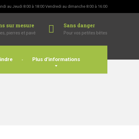
ndi au Jeudi 8:00 à 18:00
Vendredi au dimanche 8:00 à 16:00
ns sur mesure
Sans danger
es, pierres et pavé
Pour vos petites bêtes
indre
Plus d’informations