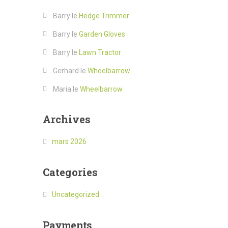
Barry
le
Hedge Trimmer
Barry
le
Garden Gloves
Barry
le
Lawn Tractor
Gerhard
le
Wheelbarrow
Maria
le
Wheelbarrow
Archives
mars 2026
Categories
Uncategorized
Payments