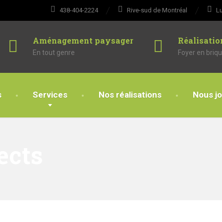
438-404-2224
Rive-sud de Montréal
Lu
Aménagement paysager
Réalisatio
En tout genre
Foyer en briqu
s
Services
Nos réalisations
Nous jo
ects