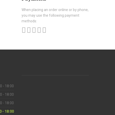
When placing an order online or by phone,
you may use the following payment
methods:
0 - 18:00
0 - 18:00
0 - 18:00
0 - 18:00